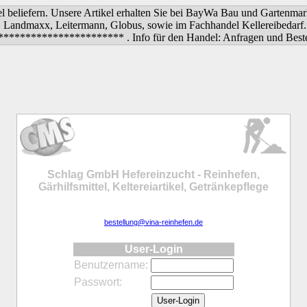
el beliefern. Unsere Artikel erhalten Sie bei BayWa Bau und Garten
, Landmaxx, Leitermann, Globus, sowie im Fachhandel Kellereibedarf. 
**************** . Info für den Handel: Anfragen und Bestellung
Schlag GmbH Hefereinzucht - Reinhefen,
Gärhilfsmittel, Keltereiartikel, Getränkepflege
bestellung@vina-reinhefen.de
User-Login
Benutzername:
Passwort: