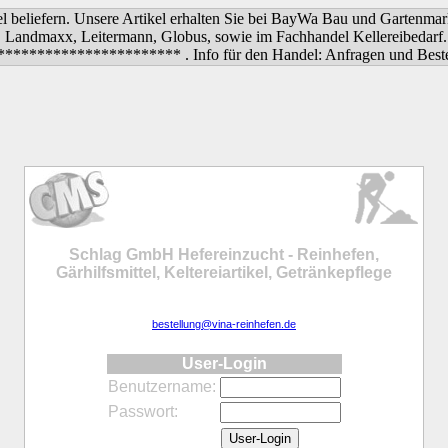
el beliefern. Unsere Artikel erhalten Sie bei BayWa Bau und Garten
, Landmaxx, Leitermann, Globus, sowie im Fachhandel Kellereibedarf. 
**************** . Info für den Handel: Anfragen und Bestellung
Schlag GmbH Hefereinzucht - Reinhefen,
Gärhilfsmittel, Keltereiartikel, Getränkepflege
bestellung@vina-reinhefen.de
User-Login
Benutzername:
Passwort: